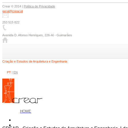
Crear © 2014 |
Política de Privacidade
geral@crear.pt
253 515 822
Avenida D. Afonso Henriques, 226-AI - Guimarães
Criação e Estudos de Arquitetura e Engenharia
PT
|
EN
HOME