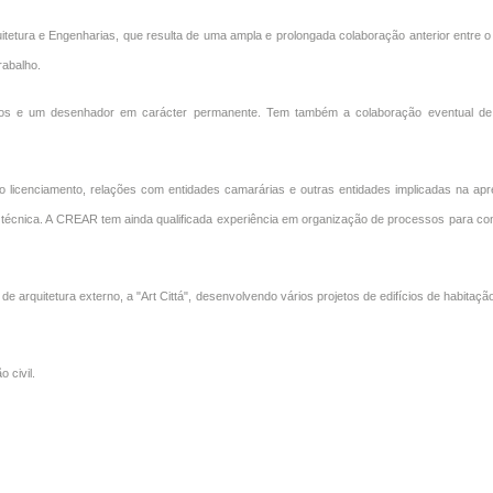
tetura e Engenharias, que resulta de uma ampla e prolongada colaboração anterior entre o 
rabalho.
os e um desenhador em carácter permanente. Tem também a colaboração eventual de 
o licenciamento, relações com entidades camarárias e outras entidades implicadas na apre
a técnica. A CREAR tem ainda qualificada experiência em organização de processos para c
uitetura externo, a "Art Cittá", desenvolvendo vários projetos de edifícios de habitação,
 civil.