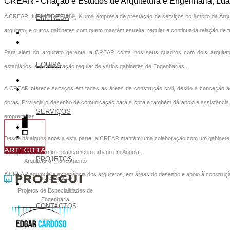
CREAR - Criação e Estudos de Arquitetura e Engenharia, Lda
A CREAR, fundada em 1989, é uma empresa de prestação de serviços no âmbito da Arqui
EMPRESA
arquiteto, e outros gabinetes com quem mantém estreita, regular e continuada relação de t
Para além do arquiteto gerente, a CREAR conta nos seus quadros com dois arquitet
EQUIPA
estagiários, e a colaboração regular de vários gabinetes de Engenharias.
A CREAR oferece serviços em todas as áreas da construção civil, desde a conceção a
obras. Privilegia o desenho de comunicação para a obra e também dá apoio e assistênci
SERVIÇOS
empreitadas.
Desde há alguns anos a esta parte, a CREAR mantém uma colaboração com um gabinete de arq
serviços e comércio e planeamento urbano em Angola.
PROJETOS
Arquitetura, Planeamento
A CREAR acumula a experiência dos arquitetos, em áreas do desenho e apoio à construção
e Decoração
Projetos de Especialidades de
Engenharia
CONTACTOS