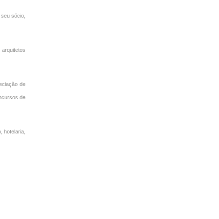
seu sócio,
arquitetos
ciação de
oncursos de
 hotelaria,